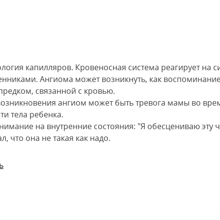
ология капилляров. Кровеносная система реагирует на с
нниками. Ангиома может возникнуть, как воспоминание
редком, связанной с кровью.
озникновения ангиом может быть тревога мамы во врем
ти тела ребенка.
имание на внутренние состояния: "Я обесцениваю эту ча
л, что она не такая как надо.
ь