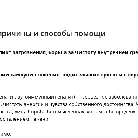
 причины и способы помощи
т загрязнения, борьба за чистоту внутренней сред
и самоуничтожения, родительские проекты с пере
епатит, аутоиммунный гепатит) — серьёзное заболевани
чистоты энергии и чувства собственного достоинства. Ч
ость», «моя борьба бессмысленна», «я сам себе вреден»
воспалением печени.
димо: