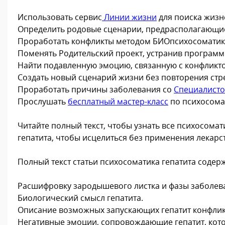
Использовать сервис
Линии жизни
для поиска жизн
Определить родовые сценарии, предрасполагающие
Проработать конфликты методом БИОпсихосоматик
Поменять Родительский проект, устранив програм
Найти подавленную эмоцию, связанную с конфликтом
Создать новый сценарий жизни без повторения стр
Проработать причины заболевания со
Специалист
Прослушать
бесплатный мастер-класс
по психосома
Читайте полный текст, чтобы узнать все психосом
гепатита, чтобы исцелиться без применения лекарс
Полный текст статьи психосоматика гепатита содерж
Расшифровку зародышевого листка и фазы заболева
Биологический смысл гепатита.
Описание возможных запускающих гепатит конфлик
Негативные эмоции, сопровождающие гепатит, кот