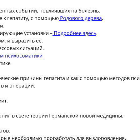
енных событий, повлиявших на болезнь.
 к гепатиту, с помощью
Родового дерева
.
и.
мирующие установки –
Подробнее здесь
.
, и выразить ее.
ессовых ситуаций.
ом психосоматики
тике
атические причины гепатита и как с помощью методов п
тв и операций.
ит:
ния в свете теории Германской новой медицины.
тов.
орые необходимо проработать для выздоровления.