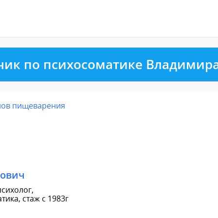
ник по психосоматике Владимир
нов пищеварения
рович
сихолог,
ика, стаж с 1983г