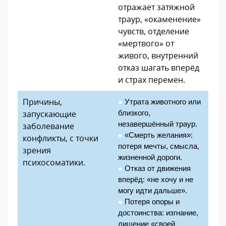
отражает затяжной
траур, «окаменение»
чувств, отделение
«мертвого» от
живого, внутренний
отказ шагать вперёд
и страх перемен.
Причины,
●
 Утрата животного или 
запускающие
близкого, 
незавершённый траур.
заболевание
●
«Смерть желания»: 
конфликты, с точки
потеря мечты, смысла, 
зрения
жизненной дороги.
психосоматики.
●
Отказ от движения 
вперёд: «не хочу и не 
могу идти дальше».
●
Потеря опоры и 
достоинства: изгнание, 
лишение «своей 