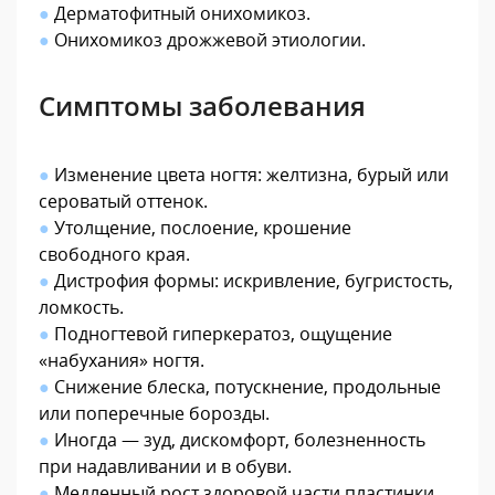
●
Дерматофитный онихомикоз.
●
Онихомикоз дрожжевой этиологии.
Симптомы заболевания
●
Изменение цвета ногтя: желтизна, бурый или
сероватый оттенок.
●
Утолщение, послоение, крошение
свободного края.
●
Дистрофия формы: искривление, бугристость,
ломкость.
●
Подногтевой гиперкератоз, ощущение
«набухания» ногтя.
●
Снижение блеска, потускнение, продольные
или поперечные борозды.
●
Иногда — зуд, дискомфорт, болезненность
при надавливании и в обуви.
●
Медленный рост здоровой части пластинки