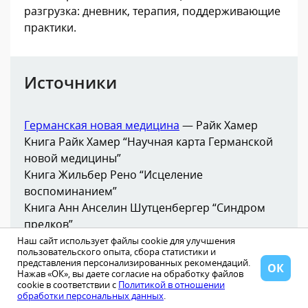
разгрузка: дневник, терапия, поддерживающие
практики.
Источники
Германская новая медицина
— Райк Хамер
Книга Райк Хамер “Научная карта Германской
новой медицины”
Книга Жильбер Рено “Исцеление
воспоминанием”
Книга Анн Анселин Шутценбергер “Синдром
предков”
Работа клинического психолога Марка Фрише
Наш сайт использует файлы cookie для улучшения
пользовательского опыта, сбора статистики и
“Проект-цель”
представления персонализированных рекомендаций.
ОК
Методика БИОпсихосоматика —
Владимир
Нажав «ОК», вы даете согласие на обработку файлов
cookie в соответствии с
Политикой в отношении
Микеда
обработки персональных данных
.
Клинические наблюдения специалистов