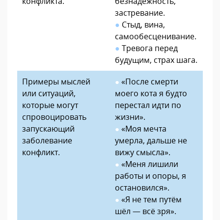
конфликта.
безнадёжность,
застревание.
●
Стыд, вина,
самообесценивание.
●
Тревога перед
будущим, страх шага.
Примеры мыслей
«После смерти
●
или ситуаций,
моего кота я будто
которые могут
перестал идти по
спровоцировать
жизни».
запускающий
«Моя мечта
●
заболевание
умерла, дальше не
конфликт.
вижу смысла».
«Меня лишили
●
работы и опоры, я
остановился».
«Я не тем путём
●
шёл — всё зря».