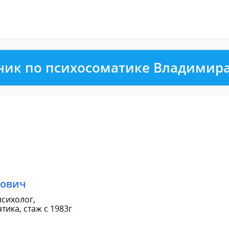
ник по психосоматике Владимир
рович
сихолог,
ика, стаж с 1983г