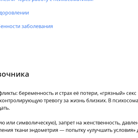
здоровлении
бенности заболевания
вочника
фликты: беременность и страх её потери, «грязный» секс
 контролирующую тревогу за жизнь близких. В психосом
ать.
ю или символическую), запрет на женственность, давле
ения ткани эндометрия — попытку «улучшить условия» 