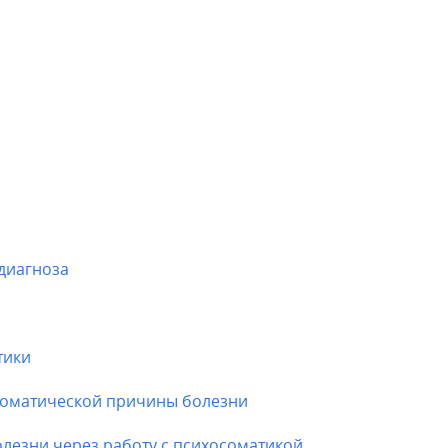
диагноза
тики
соматической причины болезни
лезни через работу с психосоматикой