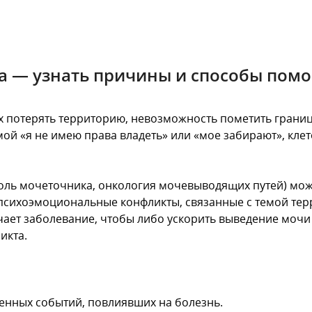
а — узнать причины и способы пом
 потерять территорию, невозможность пометить границ
мой «я не имею права владеть» или «мое забирают», кле
оль мочеточника, онкология мочевыводящих путей) мож
 психоэмоциональные конфликты, связанные с темой тер
ает заболевание, чтобы либо ускорить выведение мочи (
икта.
енных событий, повлиявших на болезнь.