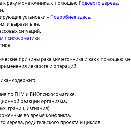
 к раку мочеточника, с помощью
Родового дерева
.
и.
мирующие установки –
Подробнее здесь
.
, и выразить ее.
ессовых ситуаций.
ом психосоматики
тике
атические причины рака мочеточника и как с помощью м
применения лекарств и операций.
ика» содержит:
ния по ГНМ и БИОпсихосоматике.
ационной реакции организма.
х, границ, изгнания).
ороженные во время конфликта.
 дерева, родительского проекта и циклов.