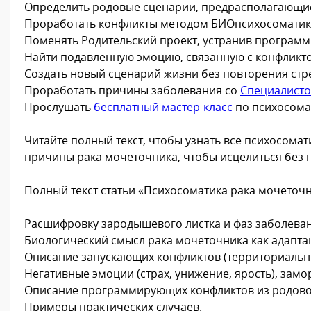
Определить родовые сценарии, предрасполагающие
Проработать конфликты методом БИОпсихосоматик
Поменять Родительский проект, устранив програм
Найти подавленную эмоцию, связанную с конфликтом
Создать новый сценарий жизни без повторения стр
Проработать причины заболевания со
Специалист
Прослушать
бесплатный мастер-класс
по психосома
Читайте полный текст, чтобы узнать все психосом
причины рака мочеточника, чтобы исцелиться без 
Полный текст статьи «Психосоматика рака мочеточн
Расшифровку зародышевого листка и фаз заболева
Биологический смысл рака мочеточника как адапт
Описание запускающих конфликтов (территориальны
Негативные эмоции (страх, унижение, ярость), зам
Описание программирующих конфликтов из родового
Примеры практических случаев.