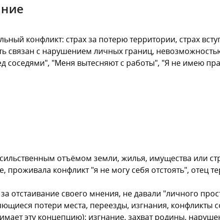
ание
ьный конфликт: страх за потерю территории, страх всту
ь связан с нарушением личных границ, невозможностью 
д соседями", "Меня вытесняют с работы", "Я не имею пра
асильственным отъёмом земли, жилья, имущества или стр
, проживала конфликт "я не могу себя отстоять", отец те
за отстаивание своего мнения, не давали "личного прос
ющиеся потери места, переезды, изгнания, конфликты с
имает эту концепцию): изгнание, захват родины, наруше