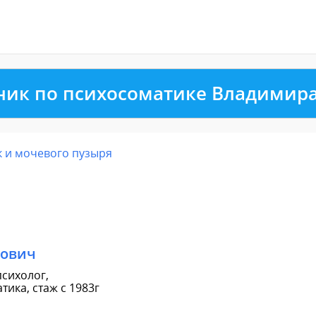
ник по психосоматике Владимир
 и мочевого пузыря
рович
сихолог,
ика, стаж с 1983г