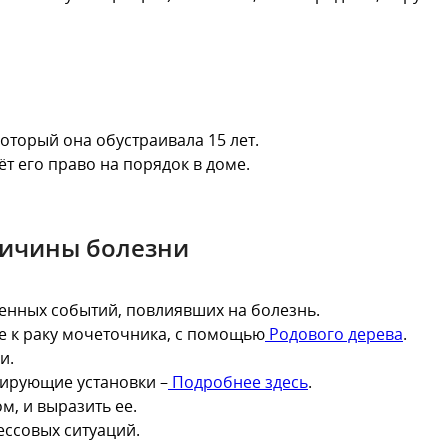
оторый она обустраивала 15 лет.
т его право на порядок в доме.
ричины болезни
енных событий, повлиявших на болезнь.
 к раку мочеточника, с помощью
Родового дерева
.
и.
мирующие установки –
Подробнее здесь
.
, и выразить ее.
ессовых ситуаций.