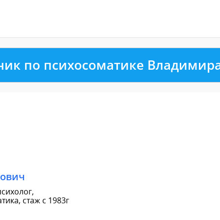
ник по психосоматике Владимир
рович
сихолог,
ика, стаж с 1983г