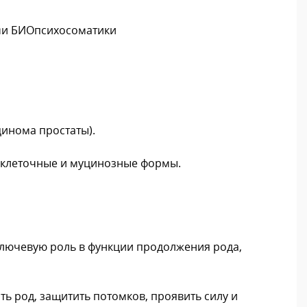
ми БИОпсихосоматики
цинома простаты).
оклеточные и муцинозные формы.
ключевую роль в функции продолжения рода,
ь род, защитить потомков, проявить силу и