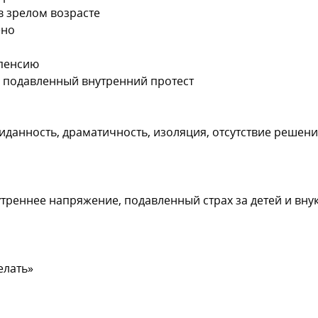
в зрелом возрасте
ено
 пенсию
, подавленный внутренний протест
данность, драматичность, изоляция, отсутствие решени
утреннее напряжение, подавленный страх за детей и внук
елать»