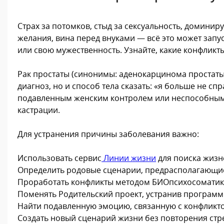
Страх за потомков, стыд за сексуальность, домини
желания, вина перед внуками — всё это может запус
или свою мужественность. Узнайте, какие конфликты
Рак простаты (синонимы: аденокарцинома простаты
диагноз, но и способ тела сказать: «я больше не 
подавленным женским контролем или неспособным о
кастрации.
Для устранения причины заболевания важно:
Использовать сервис
Линии жизни
для поиска жизн
Определить родовые сценарии, предрасполагающие
Проработать конфликты методом БИОпсихосоматик
Поменять Родительский проект, устранив програм
Найти подавленную эмоцию, связанную с конфликтом
Создать новый сценарий жизни без повторения стр