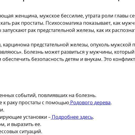
рующая женщина, мужское бессилие, утрата роли главы 
кать рак простаты. Психосоматика показывает, как мужчи
 запускают рак предстательной железы, как их распозна
, карцинома предстательной железы, опухоль мужской п
справляюсь». Болезнь может развиться у мужчины, котор
беспечить безопасность детям и внукам. Это конфликт
енных событий, повлиявших на болезнь.
 к раку простаты с помощью
Родового дерева
.
и.
мирующие установки –
Подробнее здесь
.
, и выразить ее.
ессовых ситуаций.