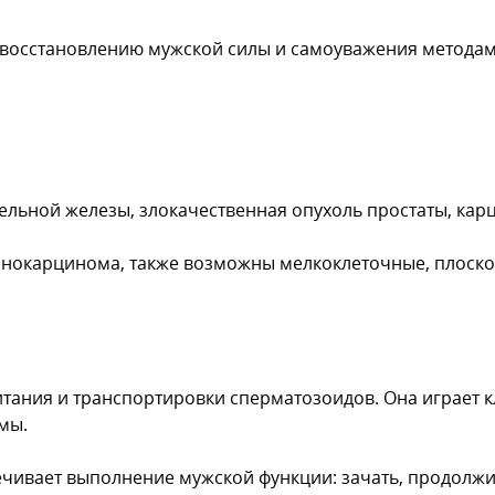
 восстановлению мужской силы и самоуважения метода
ельной железы, злокачественная опухоль простаты, кар
енокарцинома, также возможны мелкоклеточные, плоск
итания и транспортировки сперматозоидов. Она играет 
мы.
чивает выполнение мужской функции: зачать, продолжит