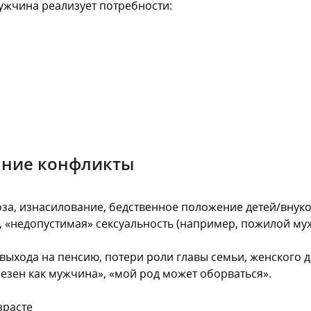
 мужчина реализует потребности:
ание конфликты
оза, изнасилование, бедственное положение детей/внуко
е, «недопустимая» сексуальность (например, пожилой м
 выхода на пенсию, потери роли главы семьи, женского
лезен как мужчина», «мой род может оборваться».
зрасте