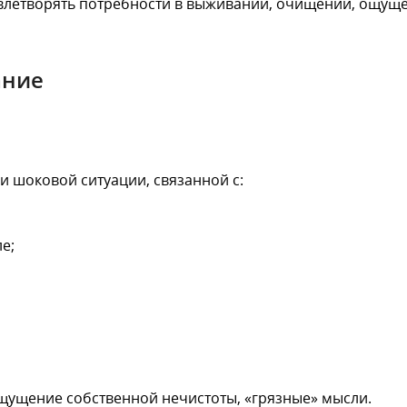
овлетворять потребности в выживании, очищении, ощуще
ание
и шоковой ситуации, связанной с:
е;
 ощущение собственной нечистоты, «грязные» мысли.