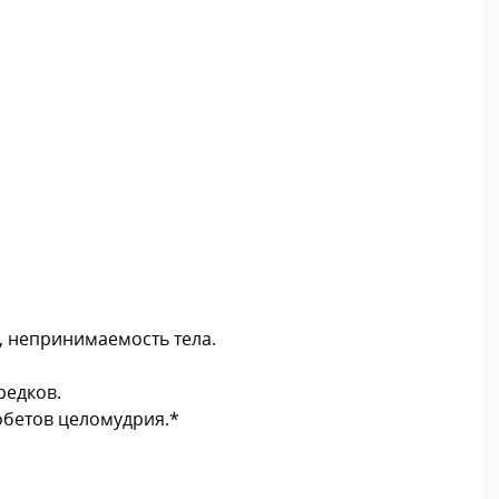
, непринимаемость тела.
редков.
 обетов целомудрия.*