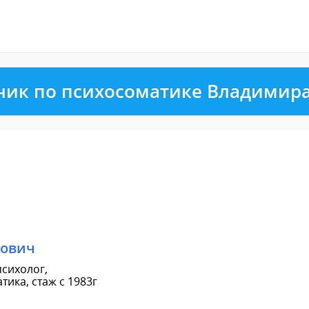
ник по психосоматике Владимир
рович
сихолог,
ика, стаж с 1983г