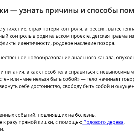
ки — узнать причины и способы по
 унижение, страх потери контроля, агрессия, вытесненн
й контроль в родительском проекте, детская травма из
нфликты идентичности, родовое наследие позора.
ачественное новообразование анального канала, опухол
или питания, а как способ тела справиться с невыносим
есте» или «мне нельзя быть собой» — тело начинает гов
 вернуть себе достоинство, свободу быть собой и ощуще
енных событий, повлиявших на болезнь.
 к раку прямой кишки, с помощью
Родового дерева
.
и.