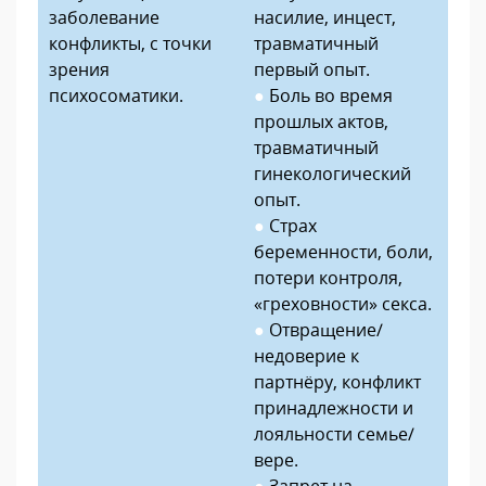
заболевание
насилие, инцест,
конфликты, с точки
травматичный
зрения
первый опыт.
психосоматики.
●
Боль во время
прошлых актов,
травматичный
гинекологический
опыт.
●
Страх
беременности, боли,
потери контроля,
«греховности» секса.
●
Отвращение/
недоверие к
партнёру, конфликт
принадлежности и
лояльности семье/
вере.
●
Запрет на