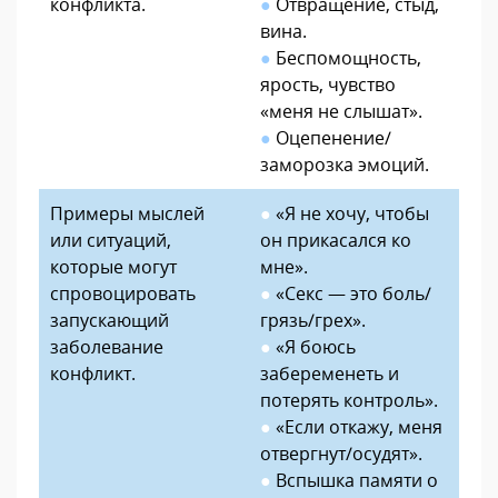
конфликта.
●
Отвращение, стыд,
вина.
●
Беспомощность,
ярость, чувство
«меня не слышат».
●
Оцепенение/
заморозка эмоций.
Примеры мыслей
●
«Я не хочу, чтобы
или ситуаций,
он прикасался ко
которые могут
мне».
спровоцировать
●
«Секс — это боль/
запускающий
грязь/грех».
заболевание
●
«Я боюсь
конфликт.
забеременеть и
потерять контроль».
●
«Если откажу, меня
отвергнут/осудят».
●
Вспышка памяти о