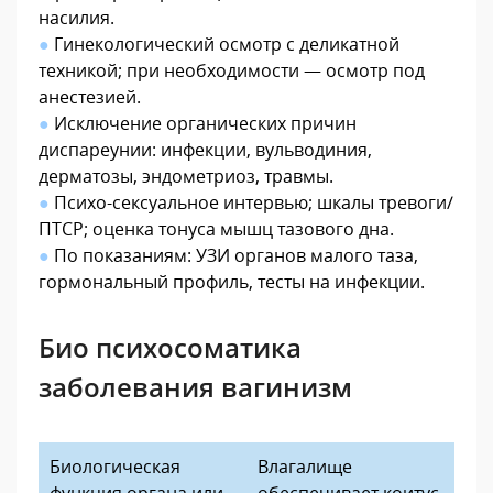
насилия.
●
Гинекологический осмотр с деликатной
техникой; при необходимости — осмотр под
анестезией.
●
Исключение органических причин
диспареунии: инфекции, вульводиния,
дерматозы, эндометриоз, травмы.
●
Психо-сексуальное интервью; шкалы тревоги/
ПТСР; оценка тонуса мышц тазового дна.
●
По показаниям: УЗИ органов малого таза,
гормональный профиль, тесты на инфекции.
Био психосоматика
заболевания вагинизм
Биологическая
Влагалище
функция органа или
обеспечивает коитус,