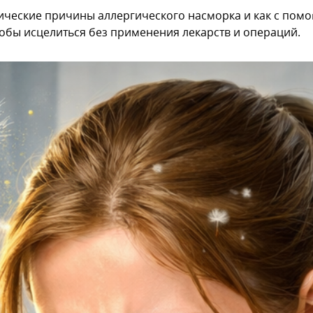
атические причины аллергического насморка и как с по
обы исцелиться без применения лекарств и операций.