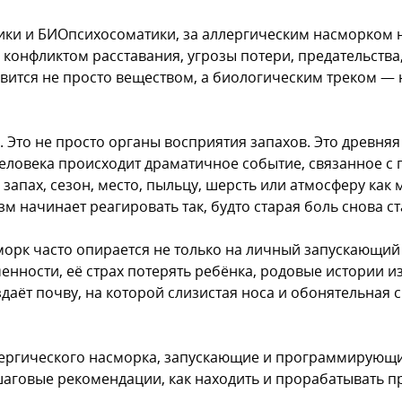
ики и БИОпсихосоматики, за аллергическим насморком н
м конфликтом расставания, угрозы потери, предательства,
новится не просто веществом, а биологическим треком —
 Это не просто органы восприятия запахов. Это древняя
 человека происходит драматичное событие, связанное с
запах, сезон, место, пыльцу, шерсть или атмосферу как
м начинает реагировать так, будто старая боль снова ст
морк часто опирается не только на личный запускающий
нности, её страх потерять ребёнка, родовые истории из
даёт почву, на которой слизистая носа и обонятельная 
аллергического насморка, запускающие и программирую
аговые рекомендации, как находить и прорабатывать п