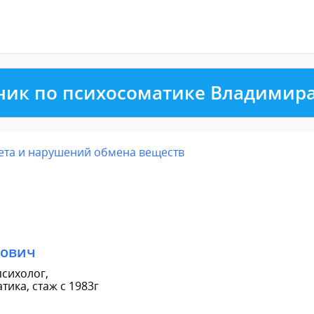
ник по психосоматике Владимир
ета и нарушений обмена веществ
рович
сихолог,
ика, стаж с 1983г