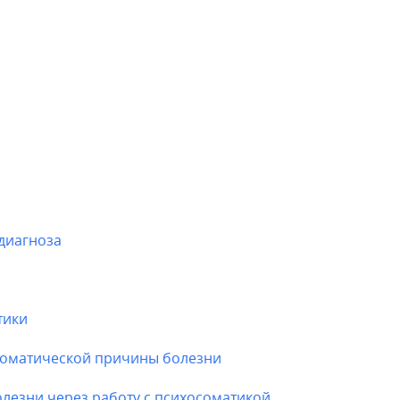
диагноза
тики
соматической причины болезни
лезни через работу с психосоматикой