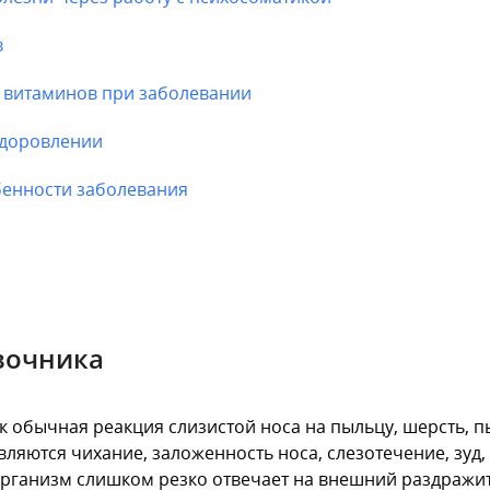
в
 витаминов при заболевании
здоровлении
бенности заболевания
вочника
обычная реакция слизистой носа на пыльцу, шерсть, пы
являются чихание, заложенность носа, слезотечение, зуд
 организм слишком резко отвечает на внешний раздражит