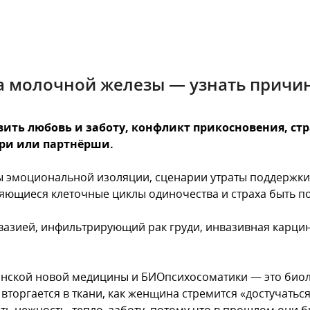
а молочной железы — узнать причи
ть любовь и заботу, конфликт прикосновения, стр
ри или партнёрши.
моциональной изоляции, сценарии утраты поддержки, н
яющиеся клеточные циклы одиночества и страха быть п
вазией, инфильтрирующий рак груди, инвазивная карц
анской новой медицины и БИОпсихосоматики — это био
торгается в ткани, как женщина стремится «достучаться»
ять нежность, тепло, заботу, потому что в прошлом они 