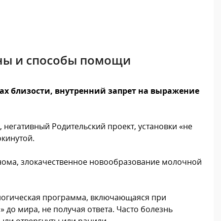
ны и способы помощи
ах близости, внутренний запрет на выражение
егативный Родительский проект, установки «не
окинутой.
инома, злокачественное новообразование молочной
логическая программа, включающаяся при
 до мира, не получая ответа. Часто болезнь
были отвергнуты или ранили.