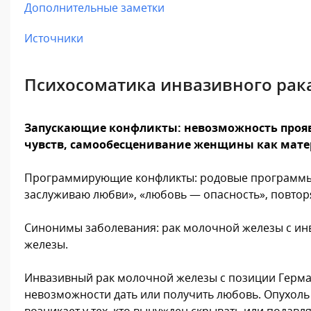
Дополнительные заметки
Источники
Психосоматика инвазивного рак
Запускающие конфликты: невозможность прояви
чувств, самообесценивание женщины как мате
Программирующие конфликты: родовые программы э
заслуживаю любви», «любовь — опасность», повтор
Синонимы заболевания: рак молочной железы с ин
железы.
Инвазивный рак молочной железы с позиции Герм
невозможности дать или получить любовь. Опухоль в
возникает у тех, кто вынужден скрывать или подавл