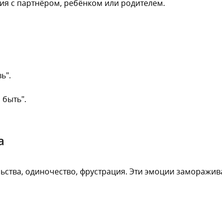
я с партнёром, ребёнком или родителем.
ь".
 быть".
а
ельства, одиночество, фрустрация. Эти эмоции заморажива