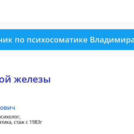
ник по психосоматике Владимир
ой железы
рович
сихолог,
ика, стаж с 1983г