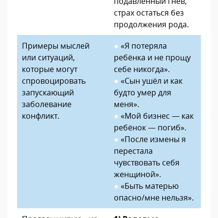
подавленный гнев,
страх остаться без
продолжения рода.
Примеры мыслей
●
«Я потеряла
или ситуаций,
ребёнка и не прощу
которые могут
себе никогда».
спровоцировать
●
«Сын ушёл и как
запускающий
будто умер для
заболевание
меня».
конфликт.
●
«Мой бизнес — как
ребёнок — погиб».
●
«После измены я
перестала
чувствовать себя
женщиной».
●
«Быть матерью
опасно/мне нельзя».