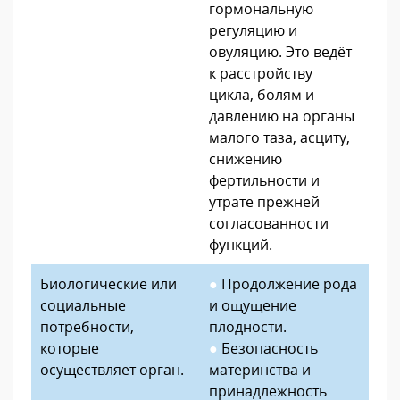
гормональную
регуляцию и
овуляцию. Это ведёт
к расстройству
цикла, болям и
давлению на органы
малого таза, асциту,
снижению
фертильности и
утрате прежней
согласованности
функций.
Биологические или
●
Продолжение рода
социальные
и ощущение
потребности,
плодности.
которые
●
Безопасность
осуществляет орган.
материнства и
принадлежность