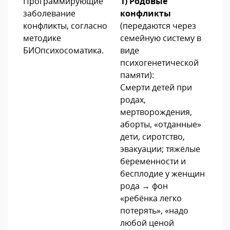
Программирующие
1) Родовые
заболевание
конфликты
конфликты, согласно
(передаются через
методике
семейную систему в
БИОпсихосоматика.
виде
психогенетической
памяти):
Смерти детей при
родах,
мертворождения,
аборты, «отданные»
дети, сиротство,
эвакуации; тяжёлые
беременности и
бесплодие у женщин
рода → фон
«ребёнка легко
потерять», «надо
любой ценой