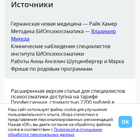
Источники
Германская новая медицина — Райк Хамер
Методика БИОпсихосоматика —
Владимир
Микеда
Клинические наблюдения специалистов
института БИОпсихосоматики
Работы Анны Анселин Шутценбергер и Марка
Фрише по родовым программам
Расширенная версия статьи для специалистов
психосоматики доступна на тарифе
Профессионал, стоимостью 2200 рублей в
месяц и дополнительно содержит:
Наш сайт использует файлы cookie для улучшения
- Зародышевый листок и фазу заболевания в
пользовательского опыта, сбора статистики и
соответствии с теорией Германской новой
представления персонализированных рекомендаций.
ОК
медицины
Нажав «ОК», вы даете согласие на обработку файлов
cookie в соответствии с
Политикой в отношении
- Биологический смысл заболевания, в виде
обработки персональных данных
.
описания нарушенной потребности и какую