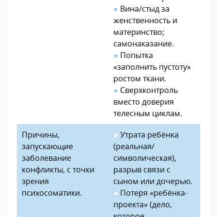
●
Вина/стыд за
женственность и
материнство;
самонаказание.
●
Попытка
«заполнить пустоту»
ростом ткани.
●
Сверхконтроль
вместо доверия
телесным циклам.
Причины,
●
Утрата ребёнка
запускающие
(реальная/
заболевание
символическая),
конфликты, с точки
разрыв связи с
зрения
сыном или дочерью.
психосоматики.
●
Потеря «ребёнка-
проекта» (дело,
которое