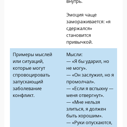
внутрь.
Эмоция чаще
замораживается: «я
сдержался»
становится
привычкой.
Примеры мыслей
Мысли:
или ситуаций,
— «Я бы ударил, но
которые могут
не могу».
спровоцировать
— «Он заслужил, но я
запускающий
промолчал».
заболевание
— «Если я вспыхну —
конфликт.
меня отвергнут».
— «Мне нельзя
злиться, я должен
быть хорошим».
— «Руки опускаются,