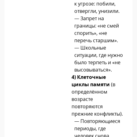
к угрозе: побили,
отвергли, унизили.
— Запрет на
границы: «не смей
спорить», «не
перечь старшим».
— Школьные
ситуации, где нужно
было терпеть и «не
высовываться».
4)
Клеточные
циклы памяти
(в
определённом
возрасте
повторяются
прежние конфликты).
— Повторяющиеся
периоды, где
человек снова