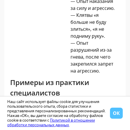
— Опыт наказания
за силу и агрессию.
— Клятвы «я
больше не буду
злиться», «я не
подниму руку».
— Опыт
разрушений из-за
гнева, после чего
закрепился запрет
на агрессию.
Примеры из практики
специалистов
БИОпсихосоматики
Наш сайт использует файлы cookie для улучшения
пользовательского опыта, сбора статистики и
представления персонализированных рекомендаций.
ОК
Нажав «ОК», вы даете согласие на обработку файлов
cookie в соответствии с
Политикой в отношении
Мужчина, 42 года.
Подкожный панариций на
обработки персональных данных
.
среднем пальце правой руки. «Начальник