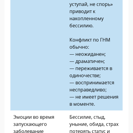
уступай, не спорь»
приводит к
накопленному
бессилию.
Конфликт по ГНМ
обычно:
— неожиданен;
— драматичен;
— переживается в
одиночестве;
— воспринимается
несправедливо;
— не имеет решения
в моменте.
Эмоции во время
Бессилие, стыд,
запускающего
уныние, обида, страх
заболевание
потерять статус и