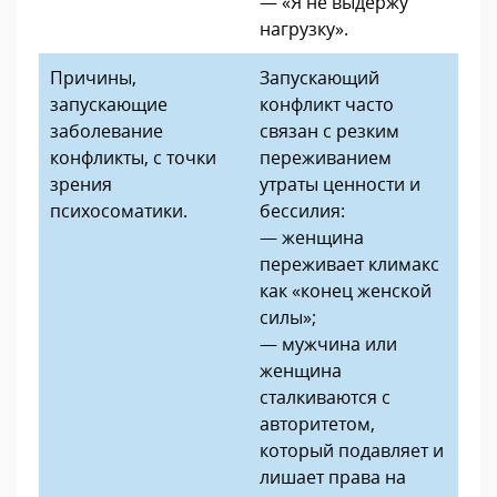
— «Я не выдержу
нагрузку».
Причины,
Запускающий
запускающие
конфликт часто
заболевание
связан с резким
конфликты, с точки
переживанием
зрения
утраты ценности и
психосоматики.
бессилия:
— женщина
переживает климакс
как «конец женской
силы»;
— мужчина или
женщина
сталкиваются с
авторитетом,
который подавляет и
лишает права на