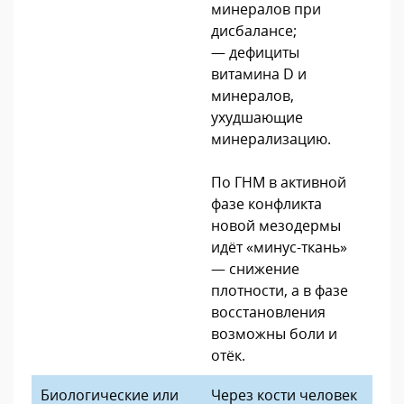
минералов при
дисбалансе;
— дефициты
витамина D и
минералов,
ухудшающие
минерализацию.
По ГНМ в активной
фазе конфликта
новой мезодермы
идёт «минус-ткань»
— снижение
плотности, а в фазе
восстановления
возможны боли и
отёк.
Биологические или
Через кости человек