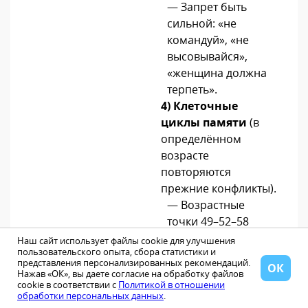
— Запрет быть
сильной: «не
командуй», «не
высовывайся»,
«женщина должна
терпеть».
4)
Клеточные
циклы памяти
(в
определённом
возрасте
повторяются
прежние конфликты).
— Возрастные
точки 49–52–58
могут совпадать с
Наш сайт использует файлы cookie для улучшения
пользовательского опыта, сбора статистики и
семейными
представления персонализированных рекомендаций.
ОК
сценариями
Нажав «ОК», вы даете согласие на обработку файлов
cookie в соответствии с
Политикой в отношении
«женщина теряет
обработки персональных данных
.
роль».