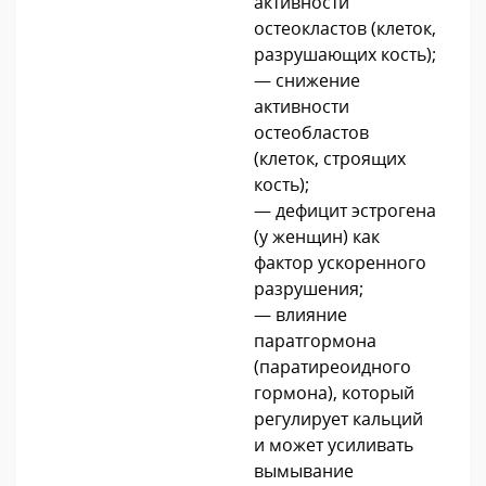
активности
остеокластов (клеток,
разрушающих кость);
— снижение
активности
остеобластов
(клеток, строящих
кость);
— дефицит эстрогена
(у женщин) как
фактор ускоренного
разрушения;
— влияние
паратгормона
(паратиреоидного
гормона), который
регулирует кальций
и может усиливать
вымывание