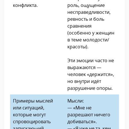
конфликта.
роль, ощущение
несправедливости,
ревность и боль
сравнения
(особенно у женщин
в теме молодости/
красоты).
Эти эмоции часто не
выражаются —
человек «держится»,
но внутри идёт
разрушение опоры.
Примеры мыслей
Мысли:
или ситуаций,
— «Мне не
которые могут
разрешают ничего
спровоцировать
добиваться».
запускающий
— «Я уже не та, кем