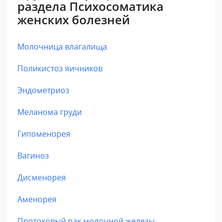
раздела Психосоматика
женских болезней
Молочница влагалища
Поликистоз яичников
Эндометриоз
Меланома груди
Гипоменорея
Вагиноз
Дисменорея
Аменорея
Протоковый рак молочной железы