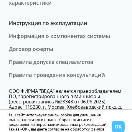
характеристики
Инструкция по эксплуатации
Информация о компонентах системы
Договор оферты
Правила допуска специалистов
Правила проведения консультаций
ООО ФИРМА "ВЕДА" является правообладателем
ПО, зарегистрированного в Минцифры
(реестровая запись №28343 от 06.06.2025).
Адрес: 115230, г. Москва, Хлебозаводский пр-д, д.
7, стр. 9, этаж 3, помещение Х, комн. 25В
Наш сайт использует файлы cookie для улучшения
Телефон: +74993503621
пользовательского опыта, сбора статистики и
представления персонализированных рекомендаций.
ОК
Нажав «ОК», вы даете согласие на обработку файлов